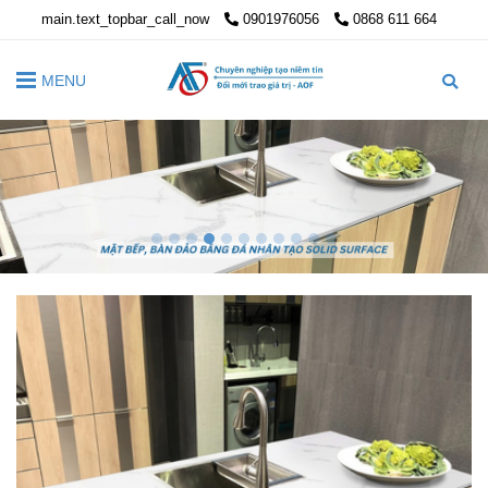
main.text_topbar_call_now
0901976056
0868 611 664
MENU