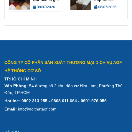
pháp cho bếp
Quy trình gia
Surface liền
08/07/2026
06/07/2026
Việt
công Solid
mạch – Giải
Surface và tiêu
pháp nâng tầm
chuẩn kỹ thuật
không gian
bếp hiện đại
LIÊN HỆ CHÚNG TÔI:
CÔNG TY CỔ PHẦN SẢN XUẤT THƯƠNG MẠI DỊCH VỤ AOF
HỆ THỐNG CƠ SỞ
TP.HỒ CHÍ MINH
Văn Phòng:
54 đường số 2 khu dân cư Him Lam, Phường Thủ
Đức, TP.HCM
Hotline:
0902 313 255 - 0868 611 664 - 0901 976 056
Email:
info@noithataof.com