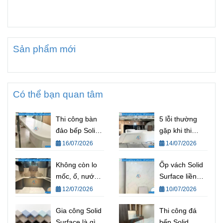
Sản phẩm mới
Có thể bạn quan tâm
Thi công bàn
5 lỗi thường
đảo bếp Solid
gặp khi thi
Surface liền
công Solid
16/07/2026
14/07/2026
khối đẹp, hiện
Surface (và
đại cho mọi
Không còn lo
cách tránh) |
Ốp vách Solid
không gian
mốc, ố, nước
Kinh nghiệm
Surface liền
thấm vào đá –
thi công Solid
khối thay thế
12/07/2026
10/07/2026
Đá bếp Solid
Surface chuẩn
đá và gỗ
Surface từ
Gia công Solid
kỹ thuật từ Nội
truyền thống
Thi công đá
AOF là giải
Surface là gì?
Thất AOF
bếp Solid