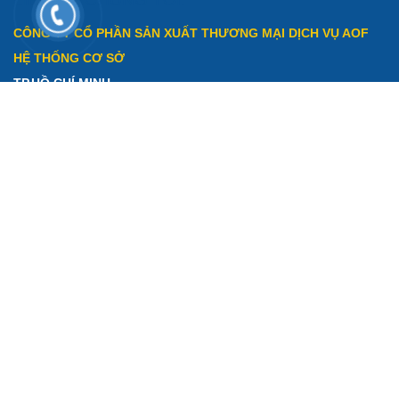
CÔNG TY CỔ PHẦN SẢN XUẤT THƯƠNG MẠI DỊCH VỤ AOF
HỆ THỐNG CƠ SỞ
TP.HỒ CHÍ MINH
Văn Phòng:
54 đường số 2 khu dân cư Him Lam, Phường Thủ
Đức, TP.HCM
Hotline:
0902 313 255 - 0868 611 664 - 0901 976 056
Email:
info@noithataof.com
HÀ NỘI
Văn Phòng:
Tầng 4, tòa nhà 80B Nguyễn Văn Cừ, Phường Bồ
Đề, TP.HN
SĐT: 0902 313 255 -0901 976 056 - 0866 611 664
ĐÀ NẴNG
Văn Phòng:
397 Nguyễn Hữu Thọ, Phường Cẩm Lệ, ĐN
SĐT: 0902 313 255 -0901 976 056 - 0866 611 664