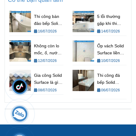
Thi công bàn
5 lỗi thường
đảo bếp Solid
gặp khi thi
Surface liền
công Solid
16/07/2026
14/07/2026
khối đẹp, hiện
Surface (và
đại cho mọi
cách tránh) |
Không còn lo
Ốp vách Solid
không gian
Kinh nghiệm
mốc, ố, nước
Surface liền
thi công Solid
thấm vào đá –
khối thay thế
12/07/2026
10/07/2026
Surface chuẩn
Đá bếp Solid
đá và gỗ
kỹ thuật từ Nội
Surface từ
truyền thống
Gia công Solid
Thi công đá
Thất AOF
AOF là giải
Surface là gì?
bếp Solid
pháp cho bếp
Quy trình gia
Surface liền
08/07/2026
06/07/2026
Việt
công Solid
mạch – Giải
Surface và tiêu
pháp nâng tầm
chuẩn kỹ thuật
không gian
bếp hiện đại
LIÊN HỆ CHÚNG TÔI: