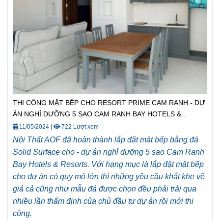
THI CÔNG MẶT BẾP CHO RESORT PRIME CAM RANH - DỰ
ÁN NGHỈ DƯỠNG 5 SAO CAM RANH BAY HOTELS &
RESORTS NHA TRANG
11/05/2024
|
722 Lượt xem
Nội Thất AOF đã hoàn thành lắp đặt mặt bếp bằng đá
Solid Surface cho - dự án nghỉ dưỡng 5 sao Cam Ranh
Bay Hotels & Resorts. Với hạng mục là lắp đặt mặt bếp
cho dự án có quy mô lớn thì những yêu cầu khắt khe về
giá cả cũng như mẫu đá được chọn đều phải trải qua
nhiều lần thẩm định của chủ đầu tư dự án rồi mới thi
công.