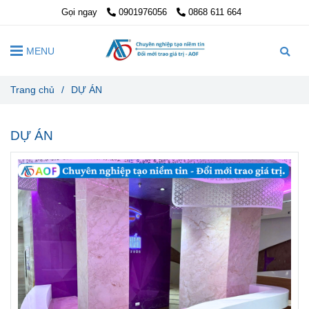
Gọi ngay
0901976056
0868 611 664
MENU
Trang chủ
/
DỰ ÁN
DỰ ÁN