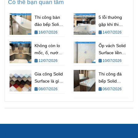
Có thể bạn quan tâm
Thi công bàn
5 lỗi thường
đảo bếp Solid
gặp khi thi
Surface liền
công Solid
16/07/2026
14/07/2026
khối đẹp, hiện
Surface (và
đại cho mọi
Không còn lo
cách tránh) |
Ốp vách Solid
không gian
mốc, ố, nước
Kinh nghiệm
Surface liền
thấm vào đá –
thi công Solid
khối thay thế
12/07/2026
10/07/2026
Đá bếp Solid
Surface chuẩn
đá và gỗ
Surface từ
Gia công Solid
kỹ thuật từ Nội
truyền thống
Thi công đá
AOF là giải
Surface là gì?
Thất AOF
bếp Solid
pháp cho bếp
Quy trình gia
Surface liền
08/07/2026
06/07/2026
Việt
công Solid
mạch – Giải
Surface và tiêu
pháp nâng tầm
chuẩn kỹ thuật
không gian
bếp hiện đại
LIÊN HỆ CHÚNG TÔI: