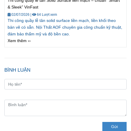
Thi công quầy lễ tân Solid Surface liền mạch – chuẩn “Smart
& Sleek” VinFast
02/07/2026
|
64 Lượt xem
Thi công quầy lễ tân solid surface liền mạch, liền khối theo
bản vẽ có sẵn. Nội Thất AOF chuyên gia công chuẩn kỹ thuật,
đảm bảo thẩm mỹ và độ bền cao.
Xem thêm ››
BÌNH LUẬN
Gửi