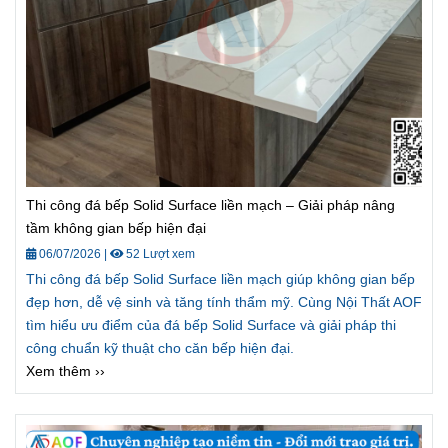
Thi công đá bếp Solid Surface liền mạch – Giải pháp nâng
tầm không gian bếp hiện đại
06/07/2026
|
52 Lượt xem
Thi công đá bếp Solid Surface liền mạch giúp không gian bếp
đẹp hơn, dễ vệ sinh và tăng tính thẩm mỹ. Cùng Nội Thất AOF
tìm hiểu ưu điểm của đá bếp Solid Surface và giải pháp thi
công chuẩn kỹ thuật cho căn bếp hiện đại.
Xem thêm ››