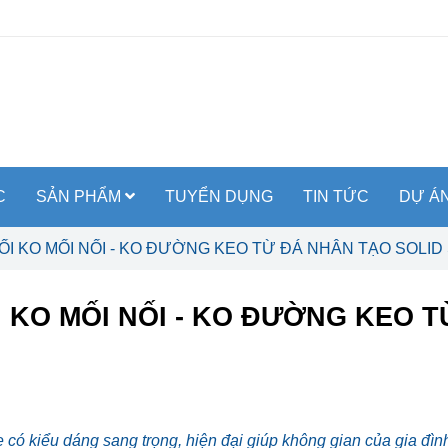
C
SẢN PHẨM
TUYỂN DỤNG
TIN TỨC
DỰ Á
ỐI KO MỐI NỐI - KO ĐƯỜNG KEO TỪ ĐÁ NHÂN TẠO SOLI
 KO MỐI NỐI - KO ĐƯỜNG KEO T
 có kiểu dáng sang trọng, hiện đại giúp không gian của gia đìn