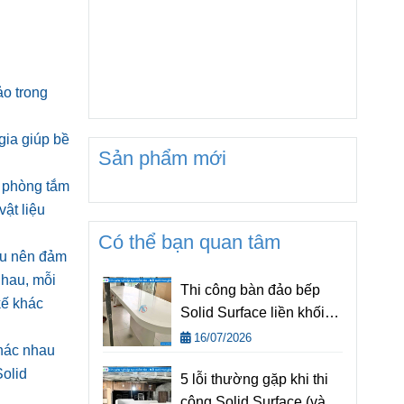
ảo trong
gia giúp bề
Sản phẩm mới
: phòng tắm
vật liệu
Có thể bạn quan tâm
àu nên đảm
nhau, mỗi
Thi công bàn đảo bếp
kế khác
Solid Surface liền khối
đẹp, hiện đại cho mọi
16/07/2026
khác nhau
không gian
Solid
5 lỗi thường gặp khi thi
công Solid Surface (và