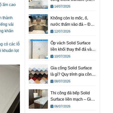
độ ẩm cao
cách tránh) | Kinh
14/07/2026
nghiệm thi công Solid
n thành
Không còn lo mốc, ố,
Surface chuẩn kỹ thuật
iếng vải
nước thấm vào đá – Đá
từ Nội Thất AOF
bếp Solid Surface từ
ằng khăn
12/07/2026
AOF là giải pháp cho
Ốp vách Solid Surface
bếp Việt
g có các lỗ
liền khối thay thế đá và
i khuẩn lọt
gỗ truyền thống
10/07/2026
Gia công Solid Surface
là gì? Quy trình gia công
Solid Surface và tiêu
08/07/2026
chuẩn kỹ thuật
Thi công đá bếp Solid
Surface liền mạch – Giải
pháp nâng tầm không
06/07/2026
gian bếp hiện đại