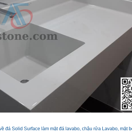
về đá Solid Surface làm mặt đá lavabo, chậu rửa Lavabo, mặt b