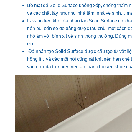
Bề mặt đá Solid Surface không xốp, chống thấm 
và các chất tẩy rửa như nhà tắm, nhà vệ sinh,…m
Lavabo liền khối đá nhân tạo Solid Surface có k
nên bụi bẩn sẽ dễ dàng được lau chùi một cách dễ 
nhỏ ẩm với bình xịt vệ sinh thông thường. Dùng m
ướt.
Đá nhân tạo Solid Surface được cấu tạo từ vật liệ
hổng li ti và các mối nối cũng rất khít nên hạn chế
vào như đá tự nhiên nên an toàn cho sức khỏe củ