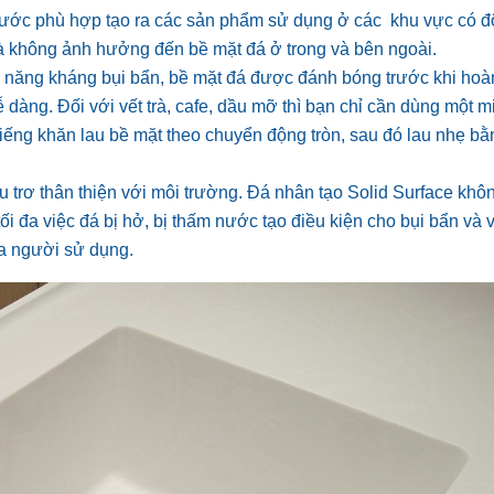
nước phù hợp tạo ra các sản phẩm sử dụng ở các khu vực có 
à không ảnh hưởng đến bề mặt đá ở trong và bên ngoài.
hả năng kháng bụi bẩn, bề mặt đá được đánh bóng trước khi hoà
dàng. Đối với vết trà, cafe, dầu mỡ thì bạn chỉ cần dùng một m
iếng khăn lau bề mặt theo chuyển động tròn, sau đó lau nhẹ b
u trơ thân thiện với môi trường. Đá nhân tạo Solid Surface khôn
 tối đa việc đá bị hở, bị thấm nước tạo điều kiện cho bụi bẩn và v
a người sử dụng.