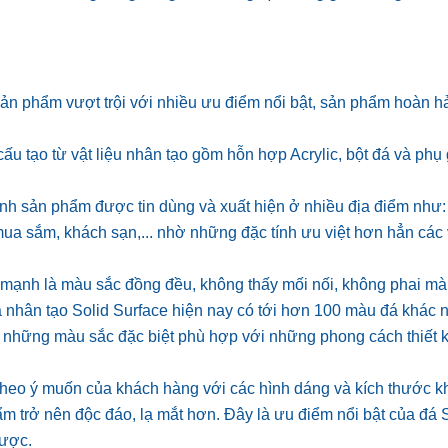
sản phẩm vượt trội với nhiều ưu điểm nổi bật, sản phẩm hoàn h
ấu tạo từ vật liệu nhân tạo gồm hỗn hợp Acrylic, bột đá và phụ 
hành sản phẩm được tin dùng và xuất hiện ở nhiều địa điểm như
 mua sắm, khách sạn,... nhờ những đặc tính ưu việt hơn hẳn các 
hế mạnh là màu sắc đồng đều, không thấy mối nối, không phai m
đá nhân tạo Solid Surface hiện nay có tới hơn 100 màu đá khác 
ó những màu sắc đặc biệt phù hợp với những phong cách thiết 
 theo ý muốn của khách hàng với các hình dáng và kích thước 
m trở nên độc đáo, lạ mắt hơn. Đây là ưu điểm nổi bật của đá 
được.