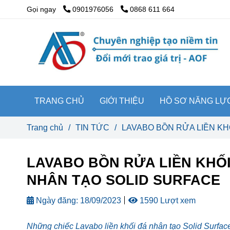
Gọi ngay
0901976056
0868 611 664
TRANG CHỦ
GIỚI THIỆU
HỒ SƠ NĂNG LỰ
Trang chủ
/
TIN TỨC
/
LAVABO BỒN RỬA LIỀN KH
LAVABO BỒN RỬA LIỀN KHỐI
NHÂN TẠO SOLID SURFACE
Ngày đăng:
18/09/2023
1590 Lượt xem
Những chiếc Lavabo liền khối đá nhân tạo Solid Surface