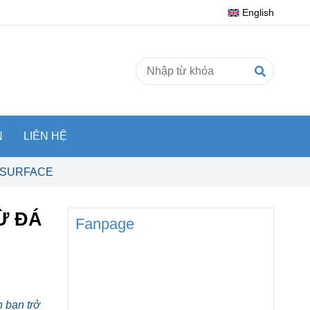
English
N
LIÊN HỆ
D SURFACE
Ừ ĐÁ
Fanpage
h bạn trở