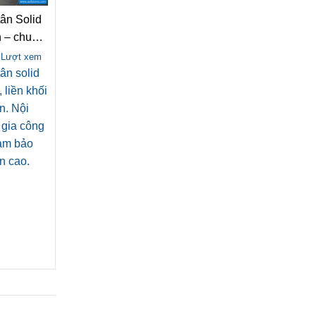
tân Solid
h – chuẩn
VinFast
 Lượt xem
ân solid
 liền khối
n. Nội
gia công
đảm bảo
n cao.