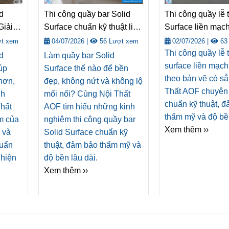
d
Thi công quầy bar Solid
Thi công quầy lễ 
Giải
Surface chuẩn kỹ thuật liền
Surface liền mạc
g gian
mạch cùng Nội Thất AOF
“Smart & Sleek” 
t xem
04/07/2026
|
56 Lượt xem
02/07/2026
|
63
Thi công quầy lễ t
d
Làm quầy bar Solid
surface liền mạch,
úp
Surface thế nào để bền
theo bản vẽ có sẵ
hơn,
đẹp, không nứt và không lộ
Thất AOF chuyên 
nh
mối nối? Cùng Nội Thất
chuẩn kỹ thuật, 
hất
AOF tìm hiểu những kinh
thẩm mỹ và độ bề
m của
nghiệm thi công quầy bar
Xem thêm ››
 và
Solid Surface chuẩn kỹ
huẩn
thuật, đảm bảo thẩm mỹ và
 hiện
độ bền lâu dài.
Xem thêm ››