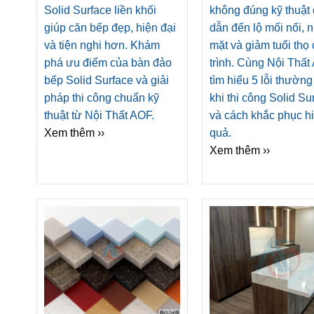
chuẩn kỹ thuật từ Nộ
Solid Surface liền khối
không đúng kỹ thuật
AOF
giúp căn bếp đẹp, hiện đại
dẫn đến lộ mối nối, 
và tiện nghi hơn. Khám
mặt và giảm tuổi thọ
phá ưu điểm của bàn đảo
trình. Cùng Nội Thất
bếp Solid Surface và giải
tìm hiểu 5 lỗi thườn
pháp thi công chuẩn kỹ
khi thi công Solid Su
thuật từ Nội Thất AOF.
và cách khắc phục h
Xem thêm ››
quả.
Xem thêm ››