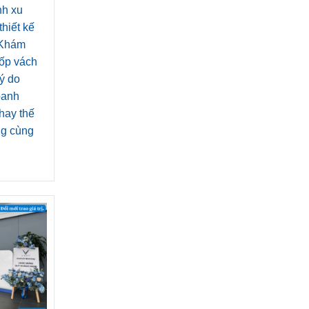
nh xu
hiết kế
. Khám
ốp vách
lý do
oanh
hay thế
ng cùng