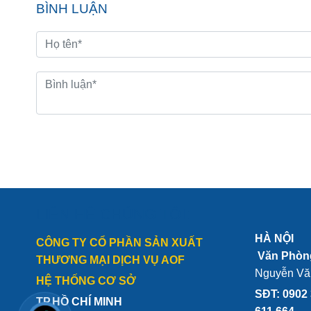
BÌNH LUẬN
LIÊN HỆ CHÚNG TÔI:
HÀ NỘI
CÔNG TY CỔ PHẦN SẢN XUẤT
Văn Phòn
THƯƠNG MẠI DỊCH VỤ AOF
Nguyễn Vă
HỆ THỐNG CƠ SỞ
SĐT: 0902 
TP.HỒ CHÍ MINH