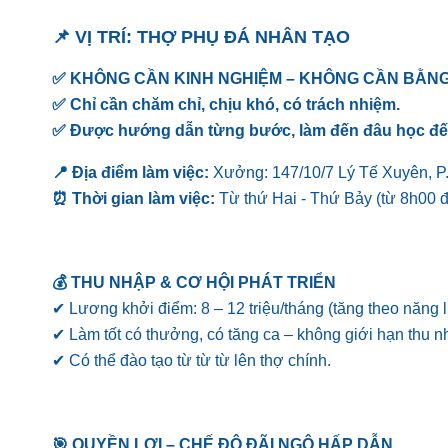
📌 VỊ TRÍ: THỢ PHỤ ĐÁ NHÂN TẠO
✅ KHÔNG CẦN KINH NGHIỆM – KHÔNG CẦN BẰNG
✅ Chỉ cần chăm chỉ, chịu khó, có trách nhiệm.
✅ Được hướng dẫn từng bước, làm đến đâu học đến đ
📍 Địa điểm làm việc:
Xưởng: 147/10/7 Lý Tế Xuyên, 
⏰ Thời gian làm việc:
Từ thứ Hai - Thứ Bảy (từ 8h00 đ
💰 THU NHẬP & CƠ HỘI PHÁT TRIỂN
✔
Lương khởi điểm: 8 – 12 triệu/tháng (tăng theo năng l
✔ Làm tốt có thưởng, có tăng ca – không giới hạn thu n
✔ Có thể đào tạo từ từ từ lên thợ chính.
🎯 QUYỀN LỢI – CHẾ ĐỘ ĐÃI NGỘ HẤP DẪN