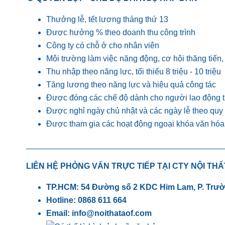
Thưởng lễ, tết lương tháng thứ 13
Được hưởng % theo doanh thu công trình
Công ty có chỗ ở cho nhân viên
Môi trường làm việc năng động, cơ hội thăng tiế
Thu nhập theo năng lực, tối thiểu 8 triệu - 10 triệu
Tăng lương theo năng lực và hiệu quả công tác
Được đóng các chế độ dành cho người lao động 
Được nghỉ ngày chủ nhật và các ngày lễ theo quy
Được tham gia các hoạt động ngoại khóa văn hóa, 
____________________________________________
LIÊN HỆ PHỎNG VẤN TRỰC TIẾP TẠI CTY NỘI THẤ
TP.HCM:
54 Đường số 2 KDC Him Lam, P. Trườ
Hotline:
0868 611 664
Email: info@noithataof.com