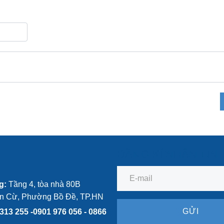
ĐĂNG KÍ NHẬN TIN
g:
Tầng 4, tòa nhà 80B
n Cừ, Phường Bồ Đề, TP.HN
GỬI
313 255 -0901 976 056 - 0866