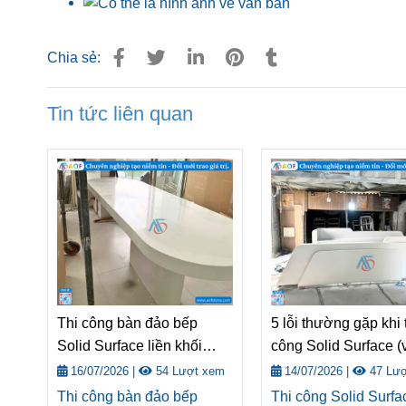
Chia sẻ:
Tin tức liên quan
Thi công bàn đảo bếp
5 lỗi thường gặp khi 
Solid Surface liền khối
công Solid Surface (
đẹp, hiện đại cho mọi
cách tránh) | Kinh n
16/07/2026
|
54 Lượt xem
14/07/2026
|
47 Lượ
không gian
thi công Solid Surfac
Thi công bàn đảo bếp
Thi công Solid Surfa