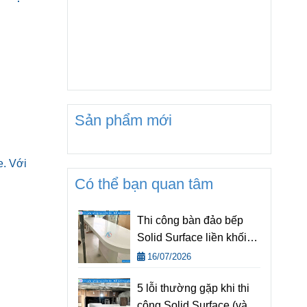
Sản phẩm mới
e. Với
Có thể bạn quan tâm
Thi công bàn đảo bếp
Solid Surface liền khối
đẹp, hiện đại cho mọi
16/07/2026
không gian
5 lỗi thường gặp khi thi
công Solid Surface (và