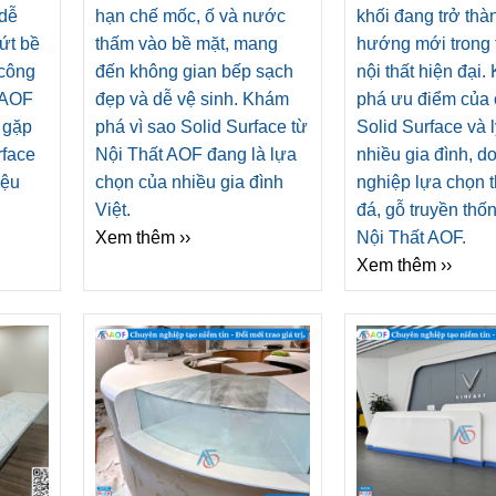
i Thất
 dễ
hạn chế mốc, ố và nước
khối đang trở thà
nứt bề
thấm vào bề mặt, mang
hướng mới trong t
 công
đến không gian bếp sạch
nội thất hiện đại
 AOF
đẹp và dễ vệ sinh. Khám
phá ưu điểm của 
g gặp
phá vì sao Solid Surface từ
Solid Surface và 
rface
Nội Thất AOF đang là lựa
nhiều gia đình, d
iệu
chọn của nhiều gia đình
nghiệp lựa chọn t
Việt.
đá, gỗ truyền thố
Xem thêm ››
Nội Thất AOF.
Xem thêm ››