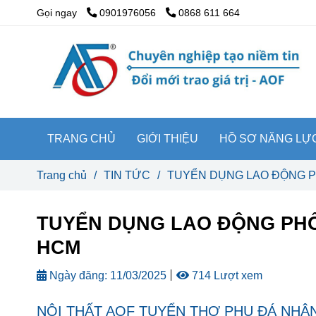
Gọi ngay
0901976056
0868 611 664
TRANG CHỦ
GIỚI THIỆU
HỒ SƠ NĂNG LỰ
Trang chủ
/
TIN TỨC
/
TUYỂN DỤNG LAO ĐỘNG PH
TUYỂN DỤNG LAO ĐỘNG PHỔ 
HCM
Ngày đăng:
11/03/2025
714 Lượt xem
NỘI THẤT AOF TUYỂN THỢ PHỤ ĐÁ NHÂ