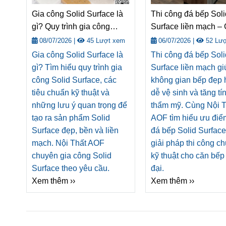
Gia công Solid Surface là
Thi công đá bếp Soli
gì? Quy trình gia công
Surface liền mạch – 
Solid Surface và tiêu
pháp nâng tầm khôn
08/07/2026
|
45 Lượt xem
06/07/2026
|
52 Lượ
chuẩn kỹ thuật
bếp hiện đại
Gia công Solid Surface là
Thi công đá bếp Soli
gì? Tìm hiểu quy trình gia
Surface liền mạch gi
công Solid Surface, các
không gian bếp đẹp 
tiêu chuẩn kỹ thuật và
dễ vệ sinh và tăng tí
những lưu ý quan trọng để
thẩm mỹ. Cùng Nội T
tạo ra sản phẩm Solid
AOF tìm hiểu ưu điể
Surface đẹp, bền và liền
đá bếp Solid Surface
mạch. Nội Thất AOF
giải pháp thi công c
chuyên gia công Solid
kỹ thuật cho căn bếp
Surface theo yêu cầu.
đại.
Xem thêm ››
Xem thêm ››