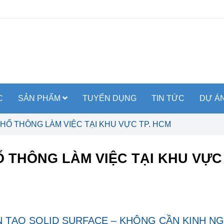
C
SẢN PHẨM
TUYỂN DỤNG
TIN TỨC
DỰ Á
Ổ THÔNG LÀM VIỆC TẠI KHU VỰC TP. HCM
THÔNG LÀM VIỆC TẠI KHU VỰC 
N TẠO SOLID SURFACE – KHÔNG CẦN KINH N