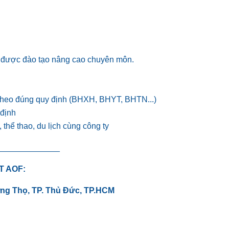
n, được đào tạo nâng cao chuyên môn.
theo đúng quy định (BHXH, BHYT, BHTN...)
 định
thể thao, du lịch cùng công ty
_____________
T AOF:
ng Thọ, TP. Thủ Đức, TP.HCM