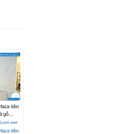
face liền
và gỗ
 Lượt xem
face liền