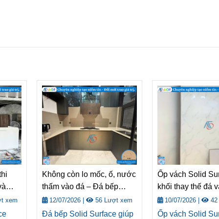
thi
Không còn lo mốc, ố, nước
Ốp vách Solid Sur
và
thấm vào đá – Đá bếp
khối thay thế đá 
ghiệm
Solid Surface từ AOF là
truyền thống
t xem
12/07/2026
|
56 Lượt xem
10/07/2026
|
42
e
giải pháp cho bếp Việt
ce
Đá bếp Solid Surface giúp
Ốp vách Solid Sur