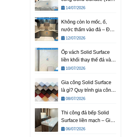
cách tránh) | Kinh
14/07/2026
nghiệm thi công Solid
Không còn lo mốc, ố,
Surface chuẩn kỹ thuật
nước thấm vào đá – Đá
từ Nội Thất AOF
bếp Solid Surface từ
12/07/2026
AOF là giải pháp cho
Ốp vách Solid Surface
bếp Việt
liền khối thay thế đá và
gỗ truyền thống
10/07/2026
Gia công Solid Surface
là gì? Quy trình gia công
Solid Surface và tiêu
08/07/2026
chuẩn kỹ thuật
Thi công đá bếp Solid
Surface liền mạch – Giải
pháp nâng tầm không
06/07/2026
gian bếp hiện đại